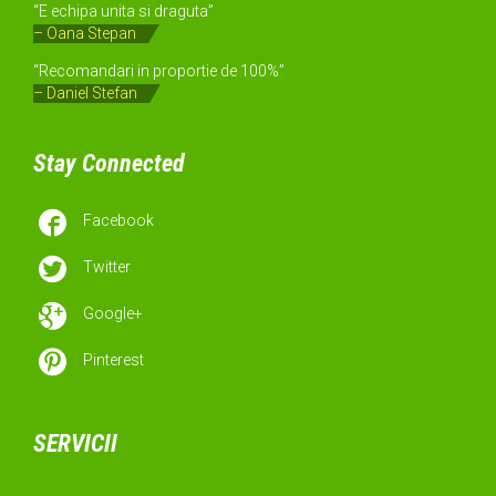
“E echipa unita si draguta”
– Oana Stepan
“Recomandari in proportie de 100%”
– Daniel Stefan
Stay Connected

Facebook

Twitter

Google+

Pinterest
SERVICII