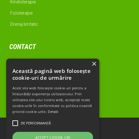
Kinetoterapie
Fizioterapie
Drenaj limfatic
CONTACT
Str. Agricultori, nr. 54A
×
Sector 2, București
Această pagină web folosește
cookie-uri de urmărire
Tel: 0723.778.414
Mobile: 0744.453.914
Acest site web folosește cookie-uri pentru a
E-mail:
Cabinet@kinetoprof.ro
îmbunătăți experiența utilizatorului. Prin
utilizarea site-ului nostru web, acceptați toate
Cum sa ajung
→
cookie-urile în conformitate cu politica noastră
privind cookie-urile.
Detalii
DE PERFORMANȚĂ
ACCEPT COOKIE-URI