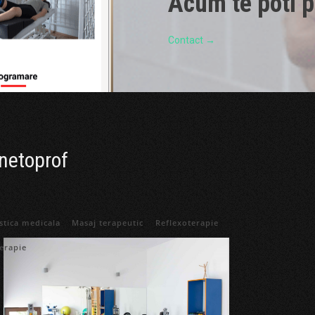
Acum te poti p
Contact →
inetoprof
tica medicala
Masaj terapeutic
Reflexoterapie
erapie