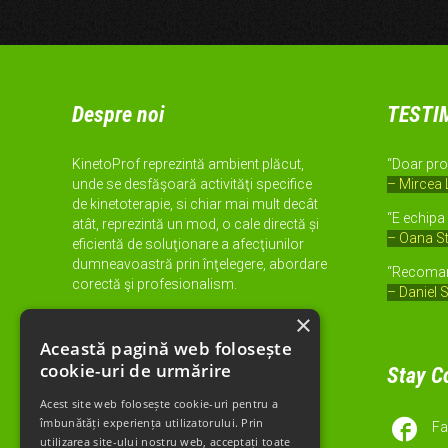
Despre noi
TESTI
KinetoProf reprezintă ambient plăcut,
“Doar pro
unde se desfăşoară activităţi specifice
– Mircea
de kinetoterapie, si chiar mai mult decât
“E echipa 
atât, reprezintă un mod, o cale directă și
– Oana S
eficientă de soluţionare a afecţiunilor
dumneavoastră prin înţelegere, abordare
“Recomand
corectă şi profesionalism.
– Daniel 
×

Contact
Această pagină web folosește
POLITICA
cookie-uri de urmărire
Stay C
COOKIES
Acest site web folosește cookie-uri pentru a

îmbunătăți experiența utilizatorului. Prin
Fa
POLITICA DE CONFIDENTIALITATE
utilizarea site-ului nostru web, acceptați toate