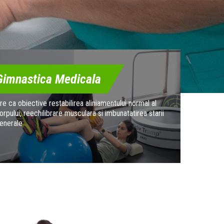
Gimnastica Medicala
re ca obiective restabilirea aliniamentului normal al
orpului, reechilibrare musculara si imbunatatirea starii
enerale