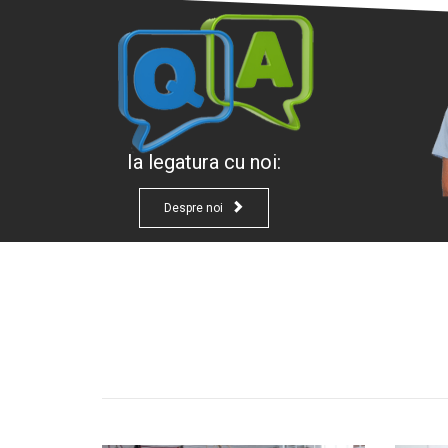
Ia legatura cu noi:

Despre noi