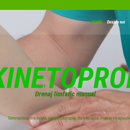
HOME
Despre noi
K
I
N
E
T
O
P
R
O
D
r
e
n
a
j
l
i
m
f
a
t
i
c
m
a
n
u
a
l
Gimnastica medicala, scripetoterapie, fizioterapie, masaj terapeuti