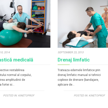
0, 2014
SEPTEMBER 23, 2013
stică medicală
Drenaj limfatic
ective restabilirea
Trateaza edemele limfatice prin
tului normal al corpului,
drenaj limfatic manual si tehnici
rea amplitudinii de
coplexe de drenare (bandajare,
a fortei si…
aplicare de…
POSTED IN:
KINETOPROF
POSTED IN:
KINETOPROF