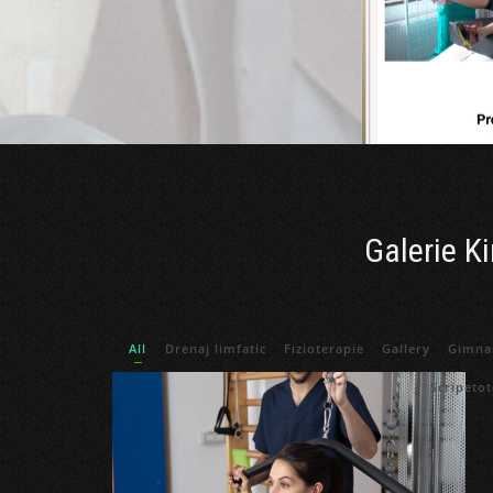
Galerie K
All
Drenaj limfatic
Fizioterapie
Gallery
Gimnas
Scripetot