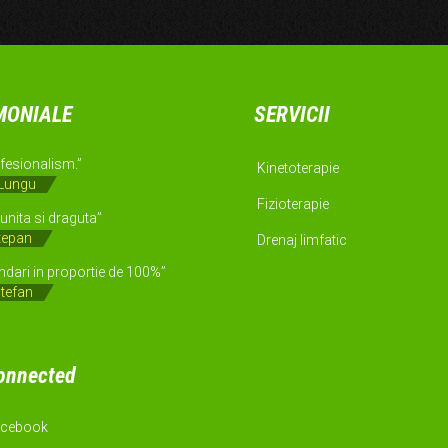
MONIALE
SERVICII
fesionalism.”
Kinetoterapie
 Lungu
Fizioterapie
unita si draguta”
tepan
Drenaj limfatic
ari in proportie de 100%”
Stefan
onnected
cebook