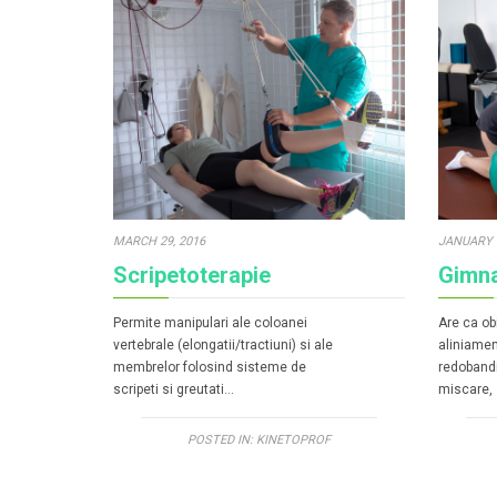
MARCH 29, 2016
JANUARY 1
Scripetoterapie
Gimna
Permite manipulari ale coloanei
Are ca obi
vertebrale (elongatii/tractiuni) si ale
aliniamen
membrelor folosind sisteme de
redobandi
scripeti si greutati…
miscare, 
POSTED IN:
KINETOPROF