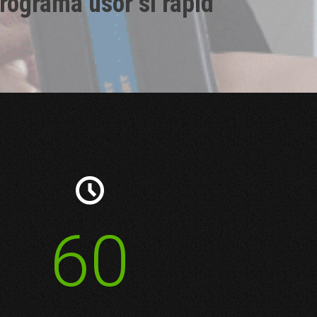
rograma usor si rapid

60