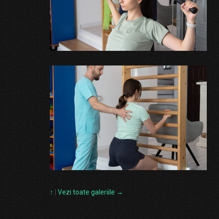
↑
|
Vezi toate galeriile →